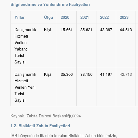
Bilgilendirme ve Yönlendirme Faaliyetleri
Yıllar
Ölçü
2020
2021
2022
2023
Danışmanlık
Kişi
15.661
35.621
43.367
44.513
Hizmeti
Verilen
Yabancı
Turist
Sayısı
Danışmanlık
Kişi
25.306
33.156
41.197
42.713
Hizmeti
Verilen Yerli
Turist
Sayısı
Kaynak. Zabıta Dairesi Başkanlığı,2024
1.2. Bisikletli Zabıta Faaliyetleri
İBB bünyesinde ilk defa kurulan Bisikletli Zabıta birimimizle,