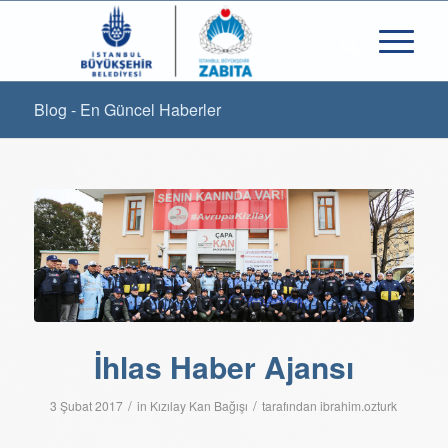
Blog - En Güncel Haberler
İhlas Haber Ajansı
/
/
3 Şubat 2017
in
Kızılay Kan Bağışı
tarafından
ibrahim.ozturk