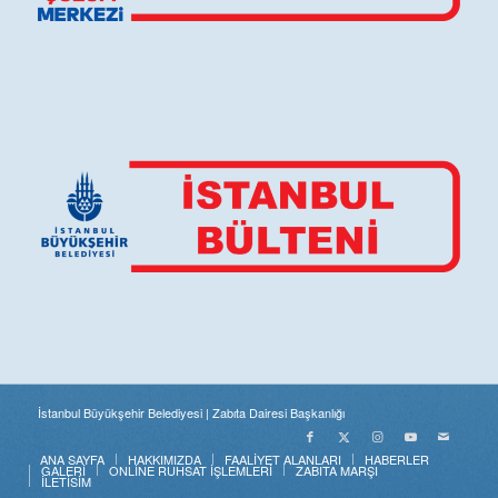
İstanbul Büyükşehir Belediyesi | Zabıta Dairesi Başkanlığı
ANA SAYFA
HAKKIMIZDA
FAALİYET ALANLARI
HABERLER
GALERİ
ONLİNE RUHSAT İŞLEMLERİ
ZABITA MARŞI
İLETİŞİM