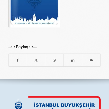
Fotoğraf Sergisi
...::: Paylaş :::....