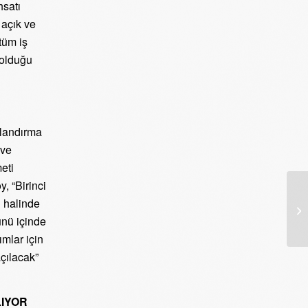
hsatı
 açık ve
tüm iş
i olduğu
tlandırma
 ve
eti
, “Birinci
ı halinde
ünü içinde
mlar için
çılacak”
LIYOR