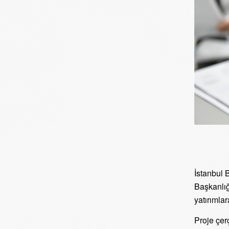
İstanbul 
Başkanlığ
yatırımlar
Proje çer