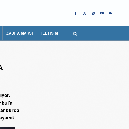
ZABITA MARŞI
İLETİŞİM
A
iyor.
nbul’a
tanbul’da
layacak.