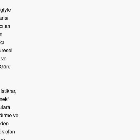
lgiyle
ansı
ıları
in
cı
üresel
 ve
 Göre
stikrar,
mek”
ılara
ndirme ve
nden
cek olan
uru