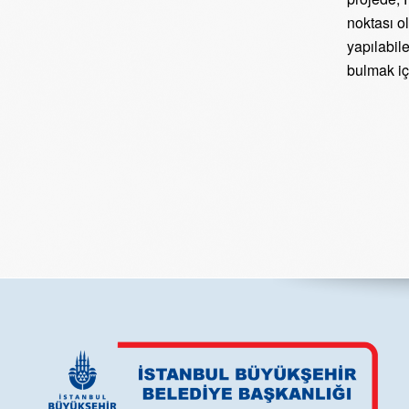
noktası o
yapılabil
bulmak iç