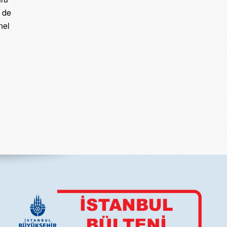
i de
nel