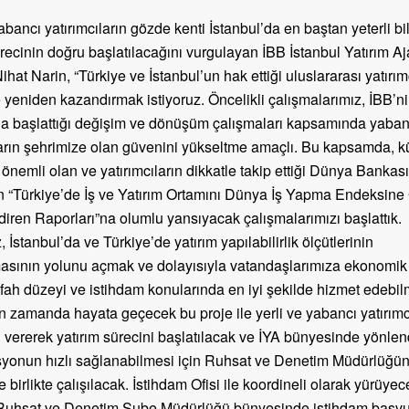
abancı yatırımcıların gözde kenti İstanbul’da en baştan yeterli bi
ürecinin doğru başlatılacağını vurgulayan İBB İstanbul Yatırım Aj
at Narin, “Türkiye ve İstanbul’un hak ettiği uluslararası yatırımc
 yeniden kazandırmak istiyoruz. Öncelikli çalışmalarımız, İBB’n
da başlattığı değişim ve dönüşüm çalışmaları kapsamında yaban
ların şehrimize olan güvenini yükseltme amaçlı. Bu kapsamda, k
 önemli olan ve yatırımcıların dikkatle takip ettiği Dünya Bankası
“Türkiye’de İş ve Yatırım Ortamını Dünya İş Yapma Endeksine
iren Raporları”na olumlu yansıyacak çalışmalarımızı başlattık.
İstanbul’da ve Türkiye’de yatırım yapılabilirlik ölçütlerinin
asının yolunu açmak ve dolayısıyla vatandaşlarımıza ekonomik i
fah düzeyi ve istihdam konularında en iyi şekilde hizmet edebil
n zamanda hayata geçecek bu proje ile yerli ve yabancı yatırımc
i vererek yatırım sürecini başlatılacak ve İYA bünyesinde yönle
yonun hızlı sağlanabilmesi için Ruhsat ve Denetim Müdürlüğü
 birlikte çalışılacak. İstihdam Ofisi ile koordineli olarak yürüye
 Ruhsat ve Denetim Şube Müdürlüğü bünyesinde istihdam başv