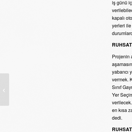
iş günü i
verilebil
kapalı oto
yerleri il
durumlard
RUHSAT
Projenin 
aşamasınd
yabancı y
vermek. K
SAYIN EKREM
Sınıf Gay
İMAMOĞLU,
BAŞKANLIĞIMIZA
Yer Seçim
BAYRAM
verilecek
ZİYARETİNDE
en kısa z
BULUNARAK
dedi.
BİRLİK,...
RUHSATL