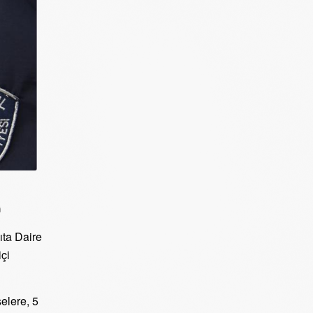
ıta Daire
çi
elere, 5