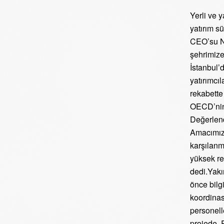
Yerli ve y
yatırım s
CEO’su Nih
şehrimize
İstanbul’
yatırımcı
rekabette
OECD’nin 
Değerlend
Amacımız, 
karşılanm
yüksek re
dedi.Yakı
önce bilg
koordinas
personelle
projede,