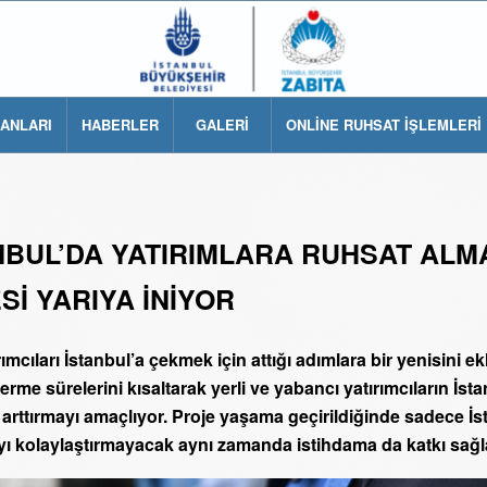
LANLARI
HABERLER
GALERİ
ONLİNE RUHSAT İŞLEMLERİ
NBUL’DA YATIRIMLARA RUHSAT ALM
Sİ YARIYA İNİYOR
rımcıları İstanbul’a çekmek için attığı adımlara bir yenisini ekl
rme sürelerini kısaltarak yerli ve yabancı yatırımcıların İsta
arttırmayı amaçlıyor. Proje yaşama geçirildiğinde sadece İs
yı kolaylaştırmayacak aynı zamanda istihdama da katkı sağ