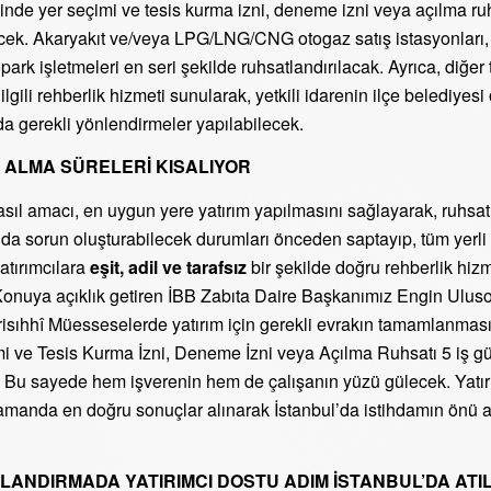
çinde yer seçimi ve tesis kurma izni, deneme izni veya açılma ru
ecek. Akaryakıt ve/veya LPG/LNG/CNG otogaz satış istasyonları,
park işletmeleri en seri şekilde ruhsatlandırılacak. Ayrıca, diğer 
e ilgili rehberlik hizmeti sunularak, yetkili idarenin ilçe belediyes
a gerekli yönlendirmeler yapılabilecek.
 ALMA SÜRELERİ KISALIYOR
asıl amacı, en uygun yere yatırım yapılmasını sağlayarak, ruhsa
a sorun oluşturabilecek durumları önceden saptayıp, tüm yerli
atırımcılara
eşit, adil ve tarafsız
bir şekilde doğru rehberlik hizm
onuya açıklık getiren İBB Zabıta Daire Başkanımız Engin Ulusoy
risıhhî Müesseselerde yatırım için gerekli evrakın tamamlanmas
i ve Tesis Kurma İzni, Deneme İzni veya Açılma Ruhsatı 5 iş g
. Bu sayede hem işverenin hem de çalışanın yüzü gülecek. Yatırı
amanda en doğru sonuçlar alınarak İstanbul’da istihdamın önü a
ANDIRMADA YATIRIMCI DOSTU ADIM İSTANBUL’DA ATI