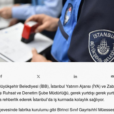
Büyükşehir Belediyesi (İBB), İstanbul Yatırım Ajansı (İYA) ve Zab
ı Ruhsat ve Denetim Şube Müdürlüğü, gerek yurtdışı gerek yurti
a rehberlik ederek İstanbul’da iş kurmada kolaylık sağlıyor.
çevesinde fabrika kurulumu gibi Birinci Sınıf Gayrisıhhî Müesses