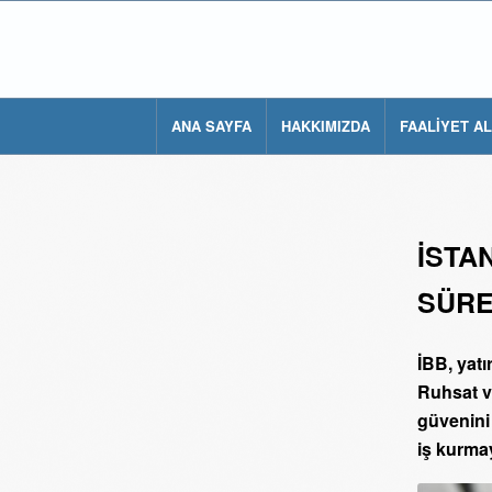
ANA SAYFA
HAKKIMIZDA
FAALİYET A
İSTA
SÜRE
İBB, yatı
Ruhsat ve
güvenini 
iş kurma