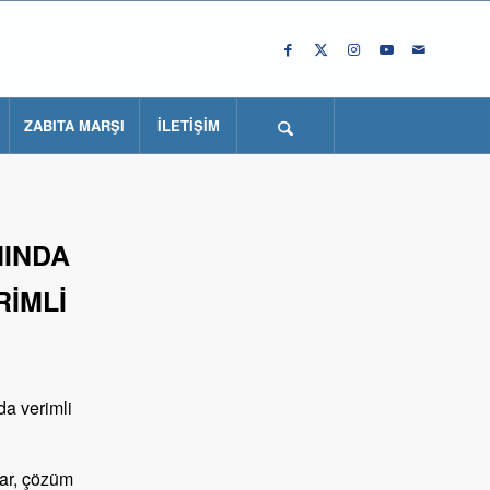
ZABITA MARŞI
İLETİŞİM
MINDA
RİMLİ
da verimli
lar, çözüm