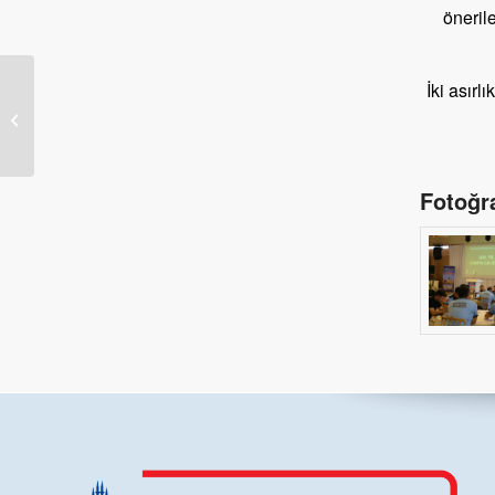
öneril
KABOTAJ
İki asırl
BAYRAMI’NIN 100. YIL
KUTLAMALARINDA
BEŞİKTAŞ’TA
YERİMİZİ...
Fotoğra